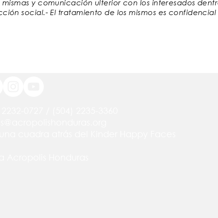
as mismas y comunicación ulterior con los interesados den
cción social.- El tratamiento de los mismos es confidencia
 2232-0727 / (504) 2235-3360
os@acropolishonduras.org
, una cuadra atrás del Kinder Happy Faces
a Acropolis Honduras