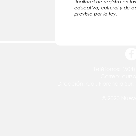
finalidad de registro en l
educativo, cultural y de a
previsto por la ley.
Teléfonos: (504)
Correo:
curs
Dirección: Col. Florencia Sur
© 2020 Nuev