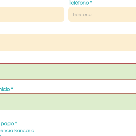
Teléfono
nicio
 pago
*
rencia Bancaria
o