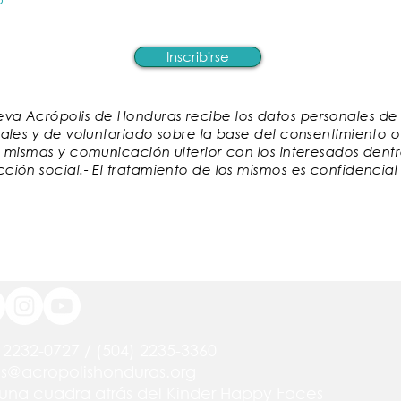
Inscribirse
va Acrópolis de Honduras recibe los datos personales de lo
urales y de voluntariado sobre la base del consentimiento 
as mismas y comunicación ulterior con los interesados den
cción social.- El tratamiento de los mismos es confidencia
 2232-0727 / (504) 2235-3360
os@acropolishonduras.org
, una cuadra atrás del Kinder Happy Faces